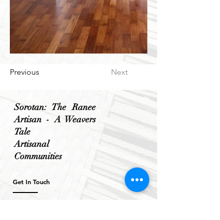
Previous
Next
Sorotan: The Ranee
Artisan - A Weavers
Tale
Artisanal
Communities
Get In Touch
T : +(60)
82-252 777
M: +(60)
10-771 2527